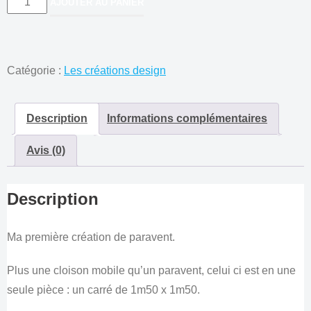
AJOUTER AU PANIER
de
Paravent
-
Catégorie :
Les créations design
Le
Damier
Description
Informations complémentaires
Avis (0)
Description
Ma première création de paravent.
Plus une cloison mobile qu’un paravent, celui ci est en une
seule pièce : un carré de 1m50 x 1m50.