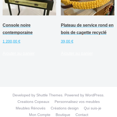
choisies
sur
la
page
Console noire
Plateau de service rond en
du
contemporaine
bois de cagette recyclé
produit
1 200,00
€
39,00
€
Ajouter au panier
Ajouter au panier
Developed by
Shuttle Themes
. Powered by
WordPress
.
Creations Copeaux
Personnalisez vos meubles
Meubles Rénovés
Créations design
Qui suis-je
Mon Compte
Boutique
Contact